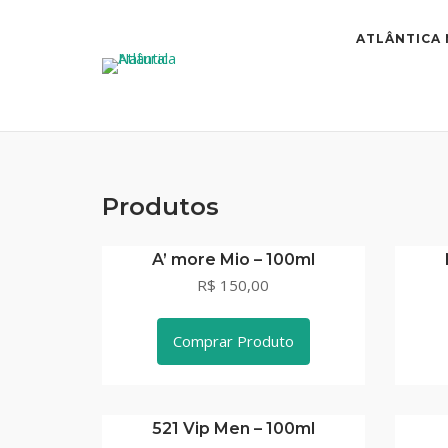
Skip
to
ATLÂNTICA
content
Produtos
A’ more Mio – 100ml
R$ 150,00
Comprar Produto
521 Vip Men – 100ml