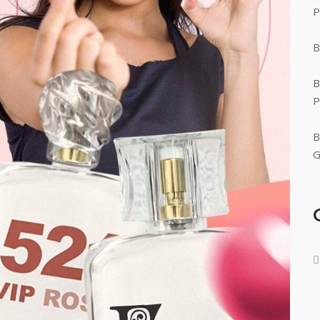
P
B
B
P
B