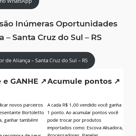
 no WhatsApp
 são Inúmeras Oportunidades
 – Santa Cruz do Sul – RS
 de Aliança – Santa Cruz do Sul – RS
e e GANHE ↗
Acumule pontos ↗
icar novos parceiros
A cada R$ 1,00 vendido você ganha
esentante Bortoletto
1 ponto. Ao acumular pontos você
a, ganhar também!
pode trocar por produtos
importados como: Escova Alisadora,
Processadores, Panelas,
a recompra de seus