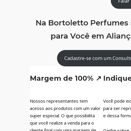
Falar
Na Bortoletto Perfumes
para Você em Aliança
Cadastre-se com um Consultor
Margem de 100% ↗
Indiqu
Nossos representantes tem
Você pode ind
acesso aos produtos com um valor
para ser repr
super especial. O que possibilita
e dessa form
que você realize a venda para o
cliente final com uma margem de
Ganhe sobre 