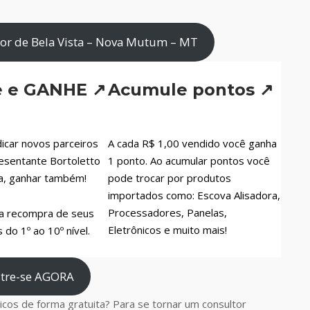
or de Bela Vista – Nova Mutum – MT
e e GANHE ↗
Acumule pontos ↗
icar novos parceiros
A cada R$ 1,00 vendido você ganha
esentante Bortoletto
1 ponto. Ao acumular pontos você
a, ganhar também!
pode trocar por produtos
importados como: Escova Alisadora,
Processadores, Panelas,
a recompra de seus
Eletrônicos e muito mais!
do 1º ao 10º nível.
tre-se AGORA
cos de forma gratuita? Para se tornar um consultor