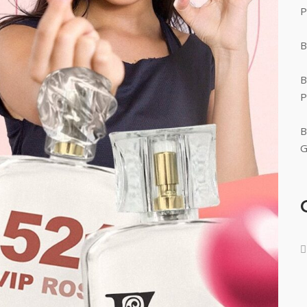
P
B
B
P
B