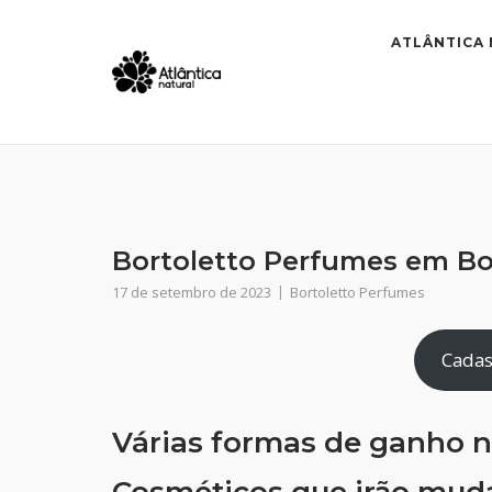
Skip
to
ATLÂNTICA
content
Bortoletto Perfumes em Bo
17 de setembro de 2023
Bortoletto Perfumes
Cadas
Várias formas de ganho n
Cosméticos que irão muda