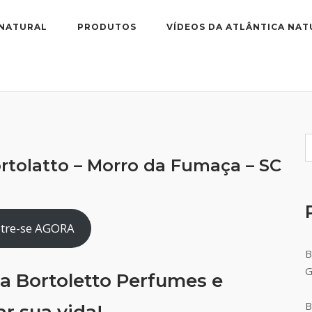
 NATURAL
PRODUTOS
VÍDEOS DA ATLÂNTICA NAT
rtolatto – Morro da Fumaça – SC
tre-se AGORA
B
a Bortoletto Perfumes e
B
r sua vida!