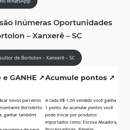
 no WhatsApp
 são Inúmeras Oportunidades
rtolon – Xanxerê – SC
ultor de Bortolon – Xanxerê – SC
e e GANHE ↗
Acumule pontos ↗
icar novos parceiros
A cada R$ 1,00 vendido você ganha
esentante Bortoletto
1 ponto. Ao acumular pontos você
a, ganhar também!
pode trocar por produtos
importados como: Escova Alisadora,
Processadores, Panelas,
a recompra de seus