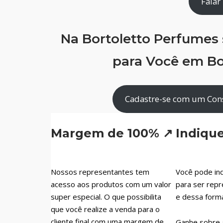
Falar
Na Bortoletto Perfumes
para Você em Bo
Cadastre-se com um Cons
Margem de 100% ↗
Indiqu
Nossos representantes tem
Você pode ind
acesso aos produtos com um valor
para ser repr
super especial. O que possibilita
e dessa form
que você realize a venda para o
cliente final com uma margem de
Ganhe sobre 