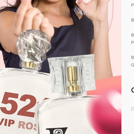
P
B
B
P
B