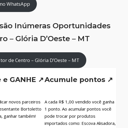
 no WhatsApp
 são Inúmeras Oportunidades
o – Glória D’Oeste – MT
or de Centro – Glória D’Oeste – MT
e e GANHE ↗
Acumule pontos ↗
icar novos parceiros
A cada R$ 1,00 vendido você ganha
esentante Bortoletto
1 ponto. Ao acumular pontos você
a, ganhar também!
pode trocar por produtos
importados como: Escova Alisadora,