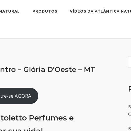
 NATURAL
PRODUTOS
VÍDEOS DA ATLÂNTICA NAT
tro – Glória D’Oeste – MT
tre-se AGORA
B
toletto Perfumes e
B
r sua vida!