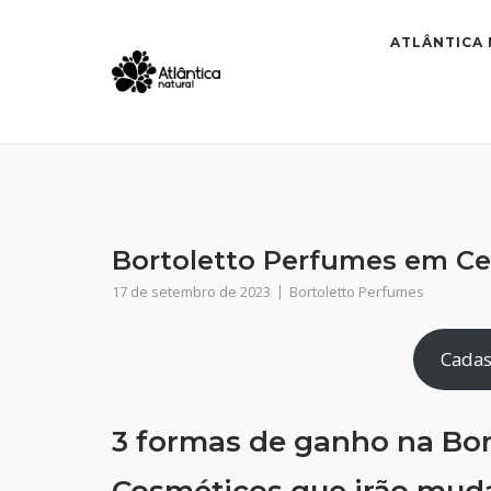
Skip
to
ATLÂNTICA
content
Bortoletto Perfumes em Cen
17 de setembro de 2023
Bortoletto Perfumes
Cadas
3 formas de ganho na Bor
Cosméticos que irão muda