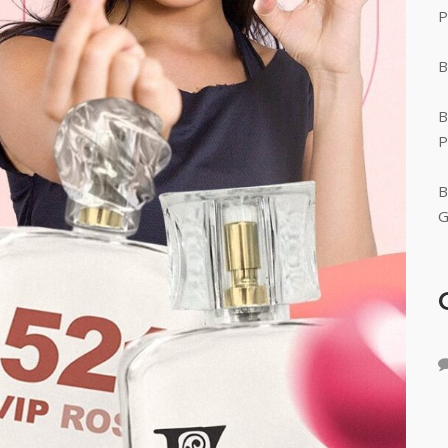
P
B
B
P
B