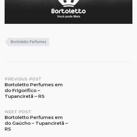
Bortoletto Perfumes
Post
PREVIOUS POST
Bortoletto Perfumes em
do Frigorífico –
navigation
Tupanciretã – RS
NEXT POST
Bortoletto Perfumes em
do Gaúcho – Tupanciretã –
RS