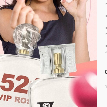
P
B
B
P
B