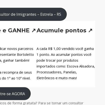
ltor de Imigrantes – Estrela – RS
e e GANHE ↗
Acumule pontos ↗
icar novos parceiros
A cada R$ 1,00 vendido você ganha
esentante Bortoletto
1 ponto. Ao acumular pontos você
a, ganhar também!
pode trocar por produtos
importados como: Escova Alisadora,
Processadores, Panelas,
a recompra de seus
Eletrônicos e muito mais!
do 1º ao 10º nível.
tre-se AGORA
cos de forma gratuita? Para se tornar um consultor