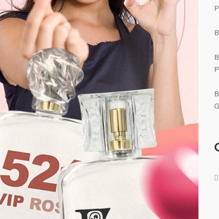
P
B
B
P
B