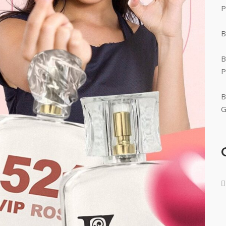
P
B
B
P
B