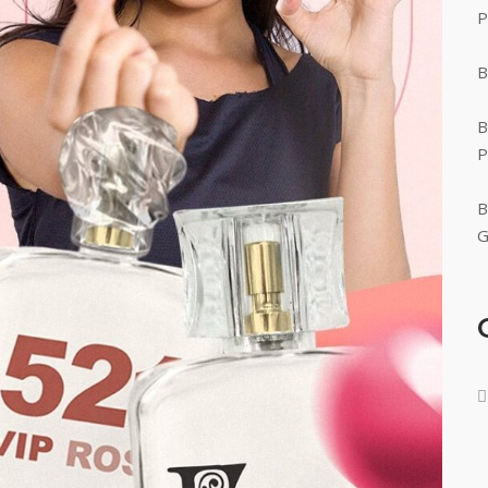
P
B
B
P
B