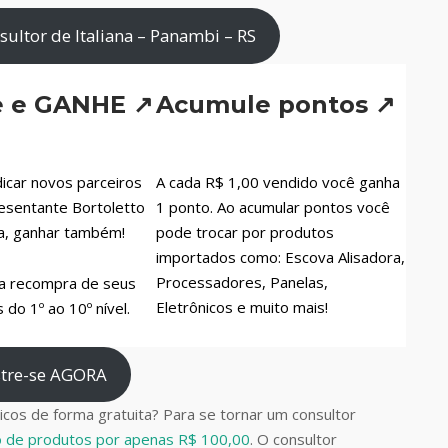
ultor de Italiana – Panambi – RS
e e GANHE ↗
Acumule pontos ↗
icar novos parceiros
A cada R$ 1,00 vendido você ganha
esentante Bortoletto
1 ponto. Ao acumular pontos você
a, ganhar também!
pode trocar por produtos
importados como: Escova Alisadora,
Processadores, Panelas,
a recompra de seus
Eletrônicos e muito mais!
do 1º ao 10º nível.
tre-se AGORA
cos de forma gratuita? Para se tornar um consultor
do de produtos por apenas R$ 100,00
. O consultor