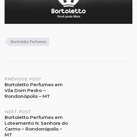
Bortoletto Perfumes
Post
PREVIOUS POST
Bortoletto Perfumes em
Vila Dom Pedro –
navigation
Rondonópolis – MT
NEXT POST
Bortoletto Perfumes em
Loteamento N. Senhora do
Carmo – Rondonópolis –
MT