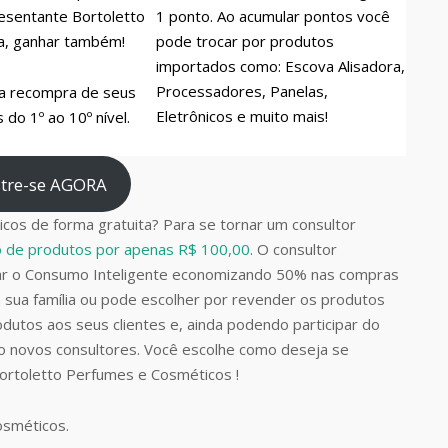
esentante Bortoletto
1 ponto. Ao acumular pontos você
a, ganhar também!
pode trocar por produtos
importados como: Escova Alisadora,
Processadores, Panelas,
a recompra de seus
Eletrônicos e muito mais!
do 1º ao 10º nível.
tre-se AGORA
cos de forma gratuita? Para se tornar um consultor
do de produtos por apenas R$ 100,00
. O consultor
car o Consumo Inteligente economizando 50% nas compras
 sua família ou pode escolher por revender os produtos
dutos aos seus clientes e, ainda podendo participar do
do novos consultores. Você escolhe como deseja se
Bortoletto Perfumes e Cosméticos !
Cosméticos.