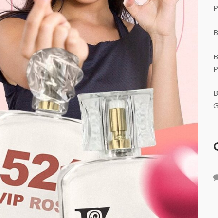
P
B
B
P
B