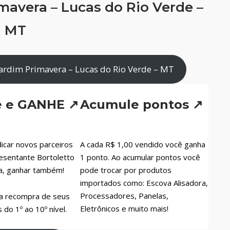
mavera – Lucas do Rio Verde –
MT
ardim Primavera – Lucas do Rio Verde – MT
e e GANHE ↗
Acumule pontos ↗
icar novos parceiros
A cada R$ 1,00 vendido você ganha
esentante Bortoletto
1 ponto. Ao acumular pontos você
a, ganhar também!
pode trocar por produtos
importados como: Escova Alisadora,
Processadores, Panelas,
a recompra de seus
Eletrônicos e muito mais!
do 1º ao 10º nível.