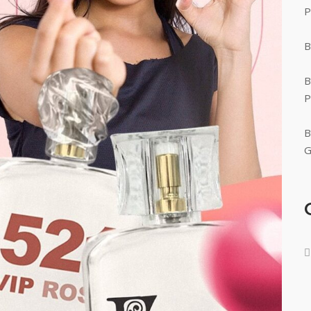
P
B
B
P
B