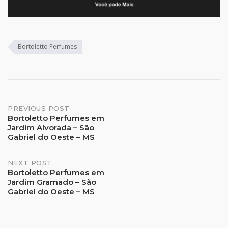
Bortoletto Perfumes
Post
PREVIOUS POST
Bortoletto Perfumes em
Jardim Alvorada – São
navigation
Gabriel do Oeste – MS
NEXT POST
Bortoletto Perfumes em
Jardim Gramado – São
Gabriel do Oeste – MS