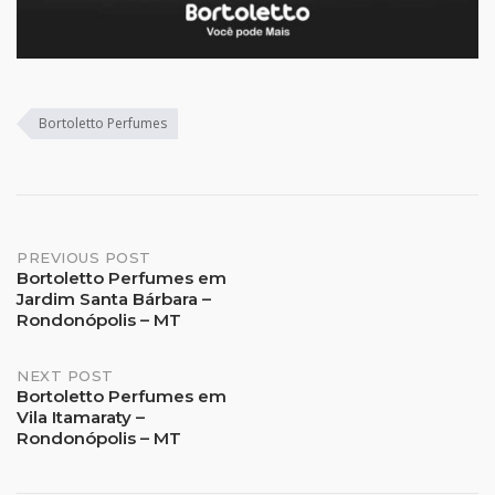
Bortoletto Perfumes
Post
PREVIOUS POST
Bortoletto Perfumes em
Jardim Santa Bárbara –
navigation
Rondonópolis – MT
NEXT POST
Bortoletto Perfumes em
Vila Itamaraty –
Rondonópolis – MT