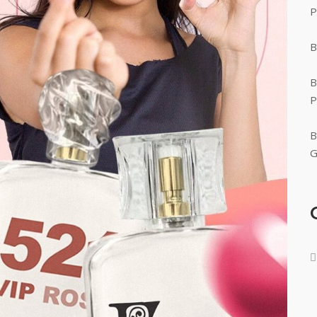
P
B
B
P
B