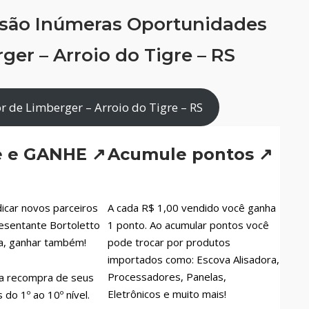
 são Inúmeras Oportunidades
er – Arroio do Tigre – RS
 de Limberger – Arroio do Tigre – RS
e e GANHE ↗
Acumule pontos ↗
icar novos parceiros
A cada R$ 1,00 vendido você ganha
esentante Bortoletto
1 ponto. Ao acumular pontos você
a, ganhar também!
pode trocar por produtos
importados como: Escova Alisadora,
Processadores, Panelas,
a recompra de seus
Eletrônicos e muito mais!
do 1º ao 10º nível.