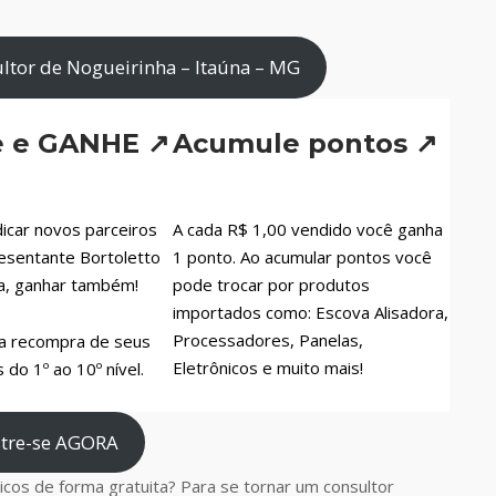
ltor de Nogueirinha – Itaúna – MG
e e GANHE ↗
Acumule pontos ↗
icar novos parceiros
A cada R$ 1,00 vendido você ganha
esentante Bortoletto
1 ponto. Ao acumular pontos você
a, ganhar também!
pode trocar por produtos
importados como: Escova Alisadora,
Processadores, Panelas,
a recompra de seus
Eletrônicos e muito mais!
do 1º ao 10º nível.
tre-se AGORA
cos de forma gratuita? Para se tornar um consultor