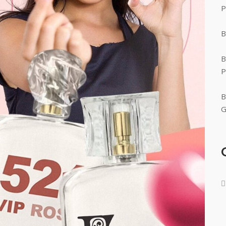
P
B
B
P
B