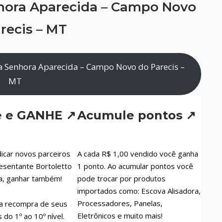
hora Aparecida – Campo Novo
recis – MT
a Senhora Aparecida – Campo Novo do Parecis –
MT
e e GANHE ↗
Acumule pontos ↗
icar novos parceiros
A cada R$ 1,00 vendido você ganha
esentante Bortoletto
1 ponto. Ao acumular pontos você
a, ganhar também!
pode trocar por produtos
importados como: Escova Alisadora,
Processadores, Panelas,
a recompra de seus
Eletrônicos e muito mais!
do 1º ao 10º nível.