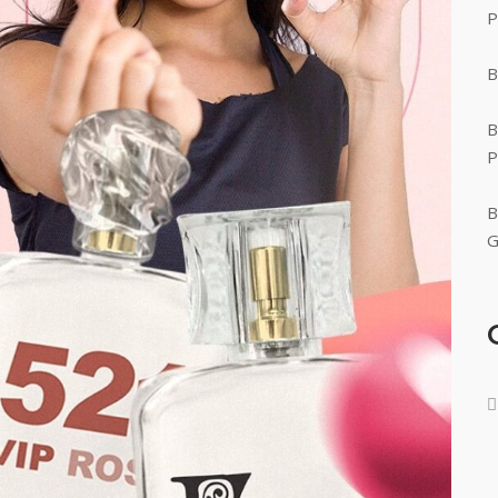
P
B
B
P
B