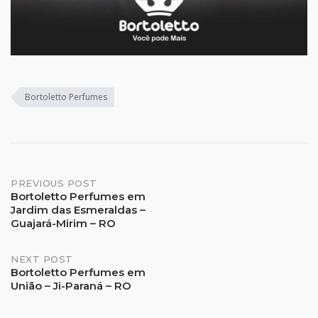
Bortoletto Perfumes
Post
PREVIOUS POST
Bortoletto Perfumes em
Jardim das Esmeraldas –
navigation
Guajará-Mirim – RO
NEXT POST
Bortoletto Perfumes em
União – Ji-Paraná – RO