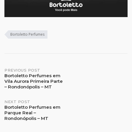
Bortoletto Perfumes
Post
PREVIOUS POST
Bortoletto Perfumes em
Vila Aurora Primeira Parte
navigation
– Rondonópolis – MT
NEXT POST
Bortoletto Perfumes em
Parque Real –
Rondonópolis – MT