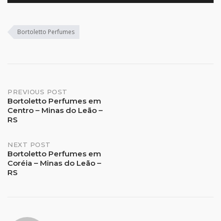
Bortoletto Perfumes
Post
PREVIOUS POST
Bortoletto Perfumes em
Centro – Minas do Leão –
navigation
RS
NEXT POST
Bortoletto Perfumes em
Coréia – Minas do Leão –
RS