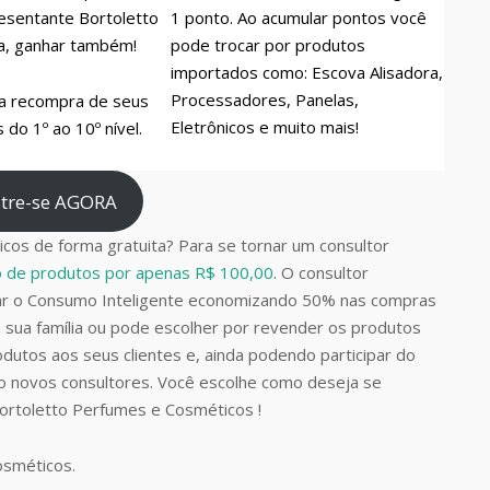
esentante Bortoletto
1 ponto. Ao acumular pontos você
a, ganhar também!
pode trocar por produtos
importados como: Escova Alisadora,
Processadores, Panelas,
a recompra de seus
Eletrônicos e muito mais!
do 1º ao 10º nível.
tre-se AGORA
cos de forma gratuita? Para se tornar um consultor
do de produtos por apenas R$ 100,00
. O consultor
car o Consumo Inteligente economizando 50% nas compras
 sua família ou pode escolher por revender os produtos
dutos aos seus clientes e, ainda podendo participar do
do novos consultores. Você escolhe como deseja se
Bortoletto Perfumes e Cosméticos !
Cosméticos.