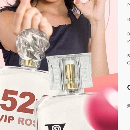
P
B
B
P
B