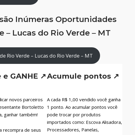
 são Inúmeras Oportunidades
e – Lucas do Rio Verde – MT
de Rio Verde – Lucas do Rio Verde – MT
e e GANHE ↗
Acumule pontos ↗
icar novos parceiros
A cada R$ 1,00 vendido você ganha
esentante Bortoletto
1 ponto. Ao acumular pontos você
a, ganhar também!
pode trocar por produtos
importados como: Escova Alisadora,
Processadores, Panelas,
a recompra de seus