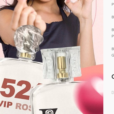
P
B
B
P
B