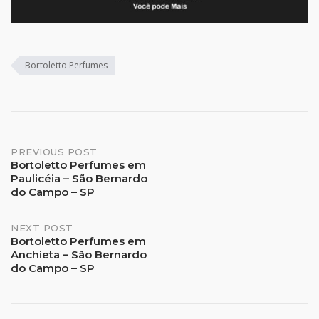
Bortoletto Perfumes
Post
PREVIOUS POST
Bortoletto Perfumes em
Paulicéia – São Bernardo
navigation
do Campo – SP
NEXT POST
Bortoletto Perfumes em
Anchieta – São Bernardo
do Campo – SP