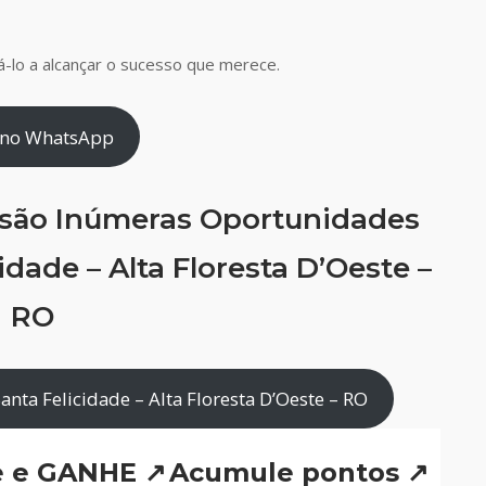
-lo a alcançar o sucesso que merece.
 no WhatsApp
 são Inúmeras Oportunidades
dade – Alta Floresta D’Oeste –
RO
nta Felicidade – Alta Floresta D’Oeste – RO
e e GANHE ↗
Acumule pontos ↗