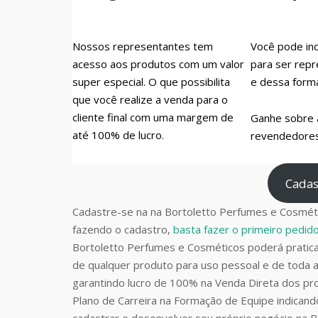
Nossos representantes tem
Você pode ind
acesso aos produtos com um valor
para ser repr
super especial. O que possibilita
e dessa form
que você realize a venda para o
cliente final com uma margem de
Ganhe sobre 
até 100% de lucro.
revendedores 
Cadas
Cadastre-se na na Bortoletto Perfumes e Cosméti
fazendo o cadastro,
basta fazer o primeiro pedi
Bortoletto Perfumes e Cosméticos poderá prati
de qualquer produto para uso pessoal e de toda a
garantindo lucro de 100% na Venda Direta dos pro
Plano de Carreira na Formação de Equipe indican
cadastrar e desenvolver seu próprio negócio na 