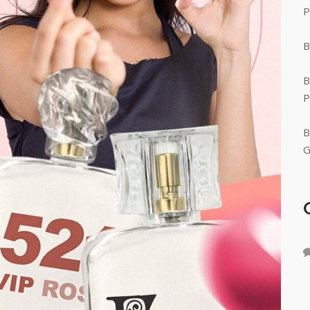
P
B
B
P
B