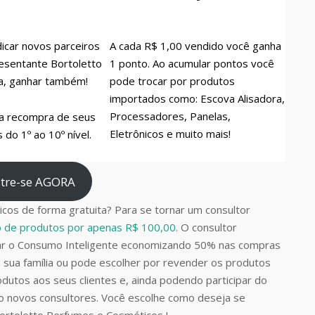
icar novos parceiros
A cada R$ 1,00 vendido você ganha
esentante Bortoletto
1 ponto. Ao acumular pontos você
a, ganhar também!
pode trocar por produtos
importados como: Escova Alisadora,
Processadores, Panelas,
a recompra de seus
Eletrônicos e muito mais!
do 1º ao 10º nível.
tre-se AGORA
cos de forma gratuita? Para se tornar um consultor
do de produtos por apenas R$ 100,00
. O consultor
car o Consumo Inteligente economizando 50% nas compras
 sua família ou pode escolher por revender os produtos
dutos aos seus clientes e, ainda podendo participar do
do novos consultores. Você escolhe como deseja se
Bortoletto Perfumes e Cosméticos !