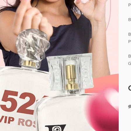
P
B
B
P
B