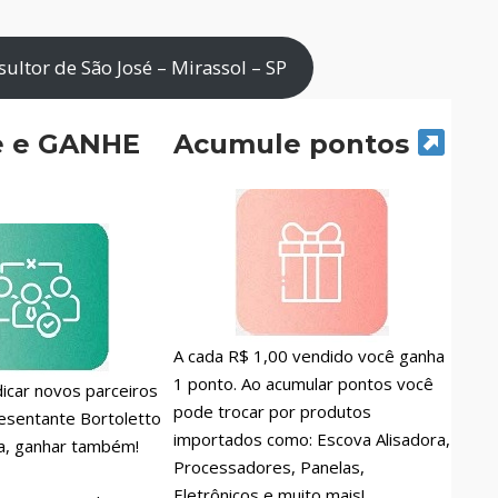
ltor de São José – Mirassol – SP
e e GANHE
Acumule pontos
A cada R$ 1,00 vendido você ganha
1 ponto. Ao acumular pontos você
icar novos parceiros
pode trocar por produtos
esentante Bortoletto
importados como: Escova Alisadora,
a, ganhar também!
Processadores, Panelas,
Eletrônicos e muito mais!