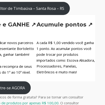
tor de Timbaúva – Santa Rosa – RS
e e GANHE ↗
Acumule pontos ↗
icar novos parceiros
A cada R$ 1,00 vendido você ganha
esentante Bortoletto
1 ponto. Ao acumular pontos você
a, ganhar também!
pode trocar por produtos
importados como: Escova Alisadora,
Processadores, Panelas,
a recompra de seus
Eletrônicos e muito mais!
do 1º ao 10º nível.
tre-se AGORA
cos de forma gratuita? Para se tornar um consultor
do de produtos por apenas R$ 100,00
. O consultor