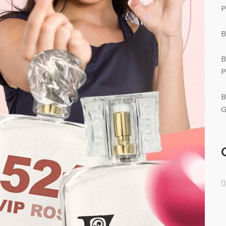
P
B
B
P
B