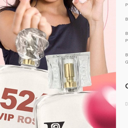
P
B
B
P
B