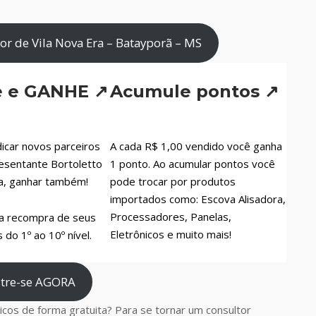
r de Vila Nova Era – Batayporã – MS
e e GANHE ↗
Acumule pontos ↗
icar novos parceiros
A cada R$ 1,00 vendido você ganha
esentante Bortoletto
1 ponto. Ao acumular pontos você
a, ganhar também!
pode trocar por produtos
importados como: Escova Alisadora,
Processadores, Panelas,
a recompra de seus
Eletrônicos e muito mais!
do 1º ao 10º nível.
tre-se AGORA
cos de forma gratuita? Para se tornar um consultor