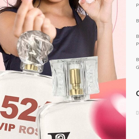
P
B
B
P
B