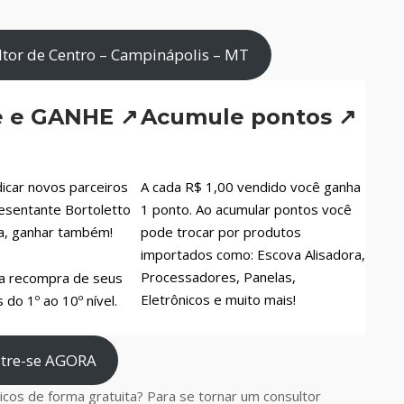
tor de Centro – Campinápolis – MT
e e GANHE ↗
Acumule pontos ↗
icar novos parceiros
A cada R$ 1,00 vendido você ganha
esentante Bortoletto
1 ponto. Ao acumular pontos você
a, ganhar também!
pode trocar por produtos
importados como: Escova Alisadora,
Processadores, Panelas,
a recompra de seus
Eletrônicos e muito mais!
do 1º ao 10º nível.
tre-se AGORA
cos de forma gratuita? Para se tornar um consultor