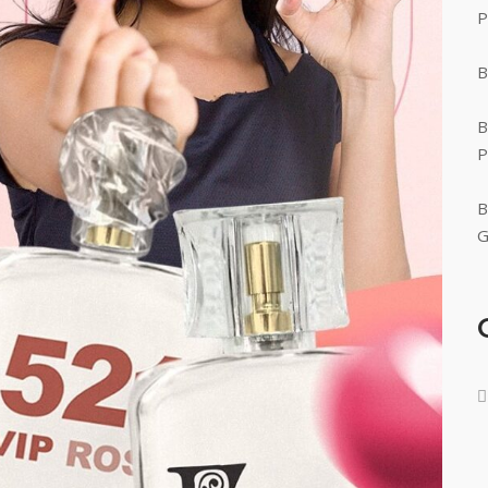
P
B
B
P
B