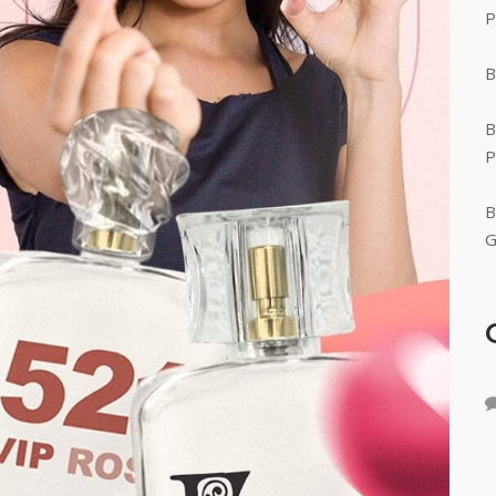
P
B
B
P
B