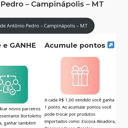
 Pedro – Campinápolis – MT
 de Antônio Pedro – Campinápolis – MT
e e GANHE
Acumule pontos
A cada R$ 1,00 vendido você ganha
1 ponto. Ao acumular pontos você
icar novos parceiros
pode trocar por produtos
esentante Bortoletto
importados como: Escova Alisadora,
a, ganhar também!