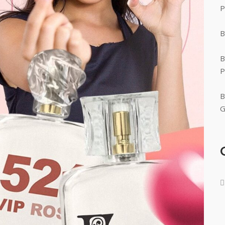
P
B
B
P
B