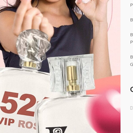
P
B
B
P
B