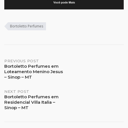
Bortoletto Perfumes
Post
PREVIOUS POST
Bortoletto Perfumes em
Loteamento Menino Jesus
navigation
– Sinop – MT
NEXT POST
Bortoletto Perfumes em
Residencial Villa Italia –
Sinop – MT