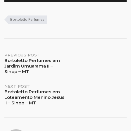
Bortoletto Perfumes
Post
PREVIOUS POST
Bortoletto Perfumes em
Jardim Umuarama II –
navigation
Sinop – MT
NEXT POST
Bortoletto Perfumes em
Loteamento Menino Jesus
II – Sinop – MT