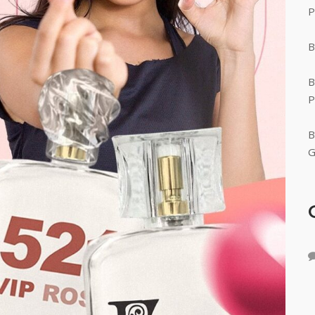
P
B
B
P
B