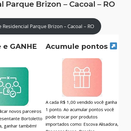
l Parque Brizon – Cacoal – RO
 Residencial Parque Brizon – Cacoal – RO
e e GANHE
Acumule pontos
A cada R$ 1,00 vendido você ganha
1 ponto. Ao acumular pontos você
icar novos parceiros
pode trocar por produtos
esentante Bortoletto
importados como: Escova Alisadora,
a, ganhar também!