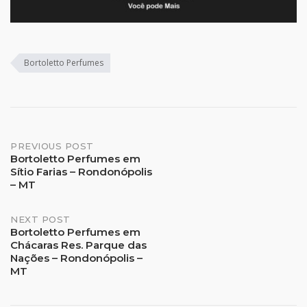
Bortoletto Perfumes
Post
PREVIOUS POST
Bortoletto Perfumes em
Sítio Farias – Rondonópolis
navigation
– MT
NEXT POST
Bortoletto Perfumes em
Chácaras Res. Parque das
Nações – Rondonópolis –
MT