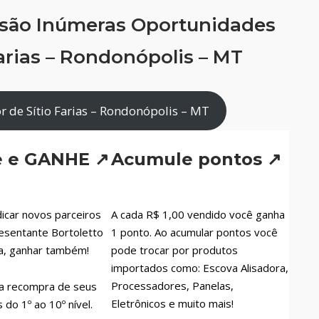
 são Inúmeras Oportunidades
arias – Rondonópolis – MT
 de Sítio Farias – Rondonópolis – MT
e e GANHE ↗
Acumule pontos ↗
icar novos parceiros
A cada R$ 1,00 vendido você ganha
esentante Bortoletto
1 ponto. Ao acumular pontos você
a, ganhar também!
pode trocar por produtos
importados como: Escova Alisadora,
Processadores, Panelas,
a recompra de seus
Eletrônicos e muito mais!
do 1º ao 10º nível.